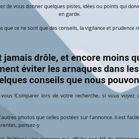
nter de vous donner quelques pistes, idées ou points qui doiv
en garde.
 que ce ne sont que des conseils, la vigilance et prudence r
st jamais drôle, et encore moins 
nt éviter les arnaques dans les
uelques conseils que nous pouvo
ez-vous !Comparer lors de votre recherche, si vous voyez
autres photos que celles postées sur l'annonce. Il est faci
férentes, pensez-y
ct: Préférez une annonce qui affiche son N° de téléphone 