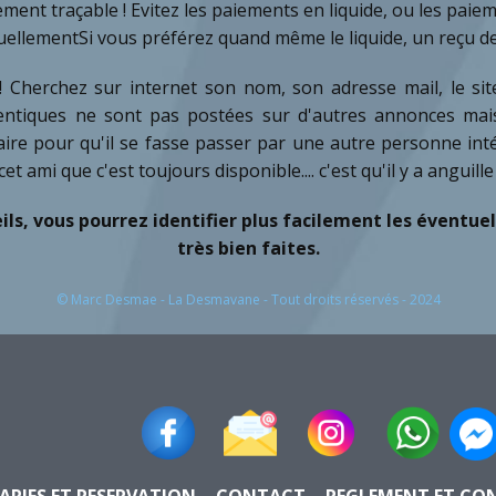
ment traçable ! Evitez les paiements en liquide, ou les pa
uellementSi vous préférez quand même le liquide, un reçu devr
Cherchez sur internet son nom, son adresse mail, le site 
 identiques ne sont pas postées sur d'autres annonces mai
aire pour qu'il se fasse passer par une autre personne in
et ami que c'est toujours disponible.... c'est qu'il y a anguil
ils, vous pourrez identifier plus facilement les éventue
très bien faites.
© Marc Desmae - La Desmavane - Tout droits réservés - 2024
ARIFS ET RESERVATION
CONTACT
REGLEMENT ET CO