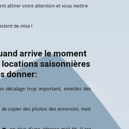
ent attirer votre attention et vous mettre
estent de mise !
quand arrive le moment
 locations saisonnières
ns donner:
 un décalage trop important, émettez des
le de copier des photos des annonces, mais
☎️, en plus d'une adresse mail 📧. Il est