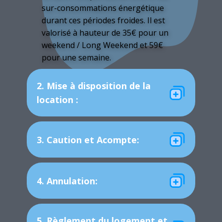
sur-consommations énergétique
durant ces périodes froides. Il est
valorisé à hauteur de 35€ pour un
weekend / Long Weekend et 59€
pour une semaine.
2. Mise à disposition de la
location :
3. Caution et Acompte:
4. Annulation:
5. Règlement du logement et