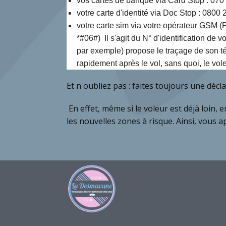
vos cartes de banque via Card Stop : 070
votre carte d'identité via Doc Stop : 0800
votre carte sim via votre opérateur GSM (
*#06#) Il s'agit du N° d'identification d
par exemple) propose le traçage de son té
rapidement après le vol, sans quoi, le voleu
Et n'oubliez pas : faites toujours une décla
En effet, même si le voleur est déjà loin, e
les nouvelles zones à risque. Ainsi, vous ap