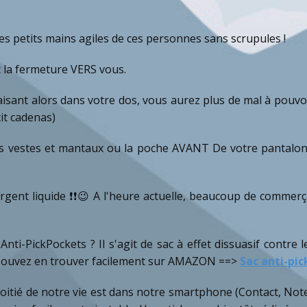
 les petits mains agiles de ces personnes sans scrupules !
c la fermeture VERS vous.
 faisant alors dans votre dos, vous aurez plus de mal à pouv
tit cadenas)
vos vestes et mantaux ou la poche AVANT De votre pantalon.
rgent liquide ❗❗😉 A l'heure actuelle, beaucoup de commer
ti-PickPockets ? Il s'agit de sac à effet dissuasif contre 
us pouvez en trouver facilement sur AMAZON ==>
Sac anti-pi
 moitié de notre vie est dans notre smartphone (Contact, Note