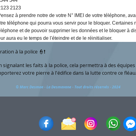
 344 344
 2123 2123
Pensez à prendre notre de votre N° IMEI de votre téléphone, ava
e votre téléphone qui pourra vous servir pour le bloquer. Certa
léphone et de pouvoir supprimer les données et le bloquer à dis
r aura eu le temps de l'éteindre et de le réinitialiser.
ration à la police 👮❗
n signalant les faits à la police, cela permettra à des équipes 
porterez votre pierre à l'édifice dans la lutte contre ce fléau
© Marc Desmae - La Desmavane - Tout droits réservés - 2024