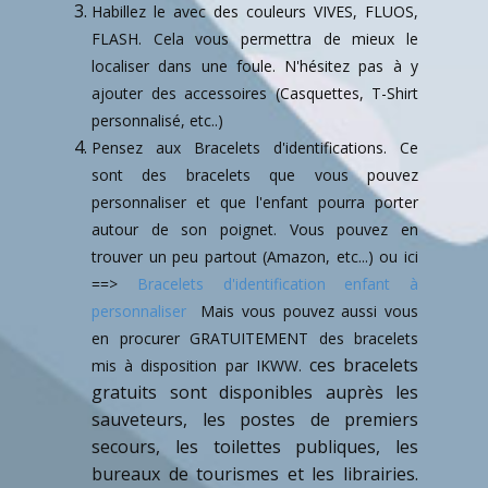
Habillez le avec des couleurs VIVES, FLUOS,
FLASH. Cela vous permettra de mieux le
localiser dans une foule. N'hésitez pas à y
ajouter des accessoires (Casquettes, T-Shirt
personnalisé, etc..)
Pensez aux Bracelets d'identifications. Ce
sont des bracelets que vous pouvez
personnaliser et que l'enfant pourra porter
autour de son poignet. Vous pouvez en
trouver un peu partout (Amazon, etc...) ou ici
==>
Bracelets d'identification enfant à
personnaliser
Mais vous pouvez aussi vous
en procurer GRATUITEMENT des bracelets
ces bracelets
mis à disposition par IKWW.
gratuits sont disponibles auprès les
sauveteurs, les postes de premiers
secours, les toilettes publiques, les
bureaux de tourismes et les librairies.